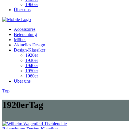
1960er
Über uns
Accessoires
Beleuchtung
Möbel
Aktuelles Design
Design-Klassiker
1920er
1930er
1940er
1950er
1960er
Über uns
Top
1920erTag
Beleuchtung
Design-Klassiker