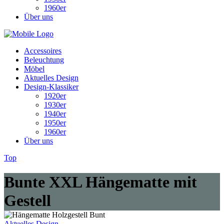
1960er
Über uns
Accessoires
Beleuchtung
Möbel
Aktuelles Design
Design-Klassiker
1920er
1930er
1940er
1950er
1960er
Über uns
Top
Bunte XXL Hängematte mit
Gestell
Aktuelles Design