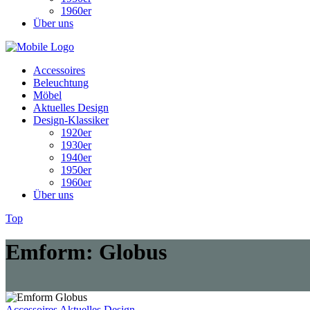
1960er
Über uns
Accessoires
Beleuchtung
Möbel
Aktuelles Design
Design-Klassiker
1920er
1930er
1940er
1950er
1960er
Über uns
Top
Emform: Globus
Accessoires
Aktuelles Design