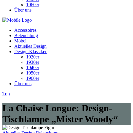
1960er
Über uns
Accessoires
Beleuchtung
Möbel
Aktuelles Design
Design-Klassiker
1920er
1930er
1940er
1950er
1960er
Über uns
Top
La Chaise Longue: Design-
Tischlampe „Mister Woody“
Aktuelles Design
Beleuchtung