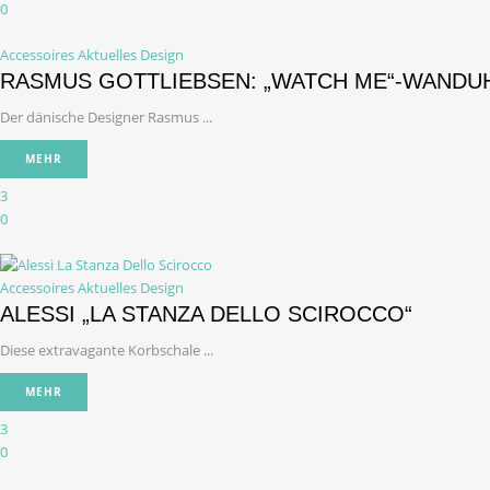
0
Accessoires
Aktuelles Design
RASMUS GOTTLIEBSEN: „WATCH ME“-WANDU
Der dänische Designer Rasmus ...
MEHR
3
0
Accessoires
Aktuelles Design
ALESSI „LA STANZA DELLO SCIROCCO“
Diese extravagante Korbschale ...
MEHR
3
0