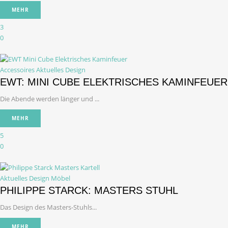
MEHR
3
0
Accessoires
Aktuelles Design
EWT: MINI CUBE ELEKTRISCHES KAMINFEUER
Die Abende werden länger und ...
MEHR
5
0
Aktuelles Design
Möbel
PHILIPPE STARCK: MASTERS STUHL
Das Design des Masters-Stuhls...
MEHR